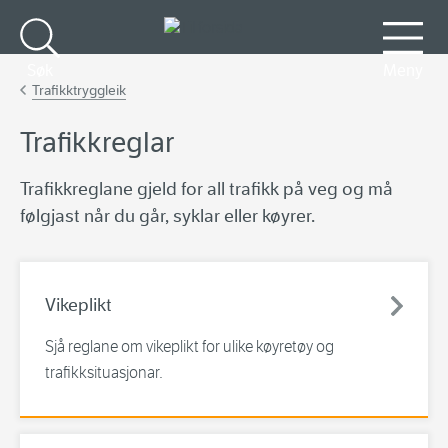
Gå til hovudinnhald
Søk
Meny
Trafikktryggleik
Trafikkreglar
Trafikkreglane gjeld for all trafikk på veg og må
følgjast når du går, syklar eller køyrer.
Vikeplikt
Sjå reglane om vikeplikt for ulike køyretøy og
trafikksituasjonar.