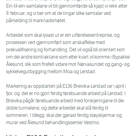
Ein-til-ein-samtalane vil bli gjennomførde så kjapt vi rekk etter
9. februar, og vi ber om at de tingar slike samtalar ved
påmelding til marknadsmøtet.
Arbeidet som skal lysast ut er ein utførelsesentreprise, og
prosessen vert gjennomført som anskaffelse med
prekvalifisering og forhandling. Det vil også bli orientert kort
om dei andre kontraktane som etter kvart vil komme i Bypakke
Ålesund, slik som firefelt vidare mot Nørvasundet og gang- og
sykkelvegutbygging mellom Moa og Lerstad.
Markering av oppstarten på E136 Breivika-Lerstad var i april i
fjor, og det er no gjort ferdig førebuande arbeid på Lerstad. I
Breivika pågår førebuande arbeid med forskjeringane til dei
doble tunnelane, og dette arbeidet skal stå ferdig til
sommeren. I tillegg skal det gjerast ferdig støyskjermar og
murar ved Ålesund behandlingssenter Vestmo.