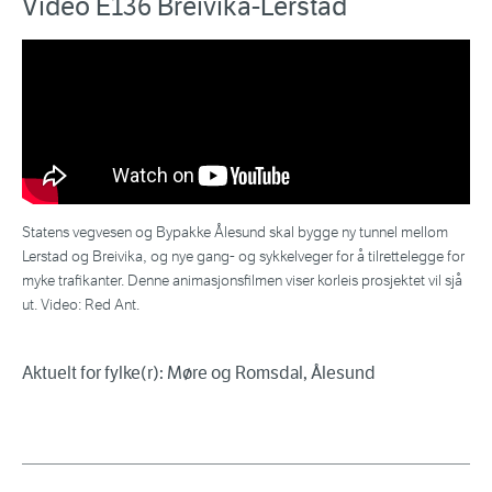
Video E136 Breivika-Lerstad
Statens vegvesen og Bypakke Ålesund skal bygge ny tunnel mellom
Lerstad og Breivika, og nye gang- og sykkelveger for å tilrettelegge for
myke trafikanter. Denne animasjonsfilmen viser korleis prosjektet vil sjå
ut. Video: Red Ant.
Aktuelt for fylke(r): Møre og Romsdal, Ålesund