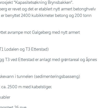
osjekt "Kapasitetsøkning Brynsbakken".
erg er revet og det er etablert nytt armert betonghvelv
t er benyttet 2400 kubikkmeter betong og 200 tonn
yttet avrampe mot Galgeberg med nytt armert
T1 Lodalen og T3 Etterstad)
gg T3 ved Etterstad er anlagt med grøntareal og åpnes
askevann i tunnelen (sedimenteringsbasseng)
t ca. 2500 m med kabelstiger.
kabler
 montert 26 nye