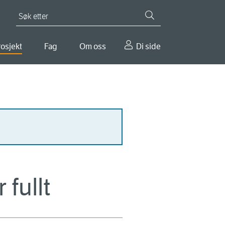
Søk etter
osjekt
Fag
Om oss
Di side
fullt