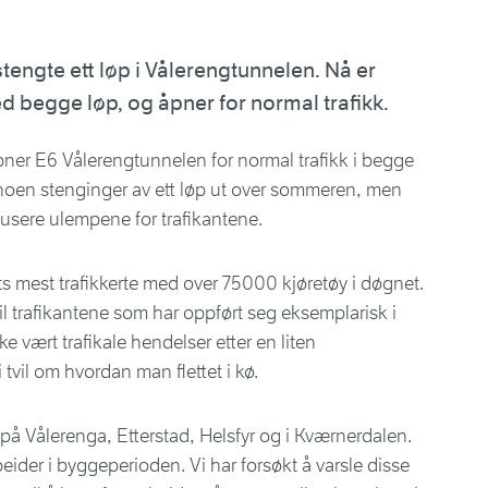
tengte ett løp i Vålerengtunnelen. Nå er
 begge løp, og åpner for normal trafikk.
ner E6 Vålerengtunnelen for normal trafikk i begge
noen stenginger av ett løp ut over sommeren, men
edusere ulempene for trafikantene.
s mest trafikkerte med over 75000 kjøretøy i døgnet.
il trafikantene som har oppført seg eksemplarisk i
e vært trafikale hendelser etter en liten
 tvil om hvordan man flettet i kø.
 på Vålerenga, Etterstad, Helsfyr og i Kværnerdalen.
beider i byggeperioden. Vi har forsøkt å varsle disse