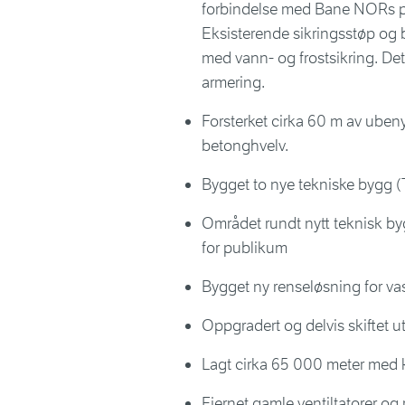
forbindelse med Bane NORs pr
Eksisterende sikringsstøp og b
med vann- og frostsikring. De
armering.
Forsterket cirka 60 m av uben
betonghvelv.
Bygget to nye tekniske bygg (
Området rundt nytt teknisk by
for publikum
Bygget ny renseløsning for v
Oppgradert og delvis skiftet u
Lagt cirka 65 000 meter med 
Fjernet gamle ventiltatorer og