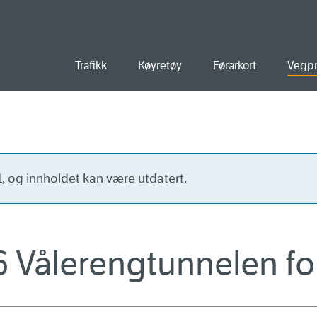
old
Trafikk
Køyretøy
Førarkort
Vegpr
21, og innholdet kan være utdatert.
 Vålerengtunnelen for 