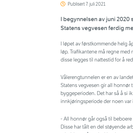
Publisert
7. juli 2021
I begynnelsen av juni 2020 s
Statens vegvesen ferdig med
I løpet av førstkommende helg åp
løp. Trafikantene må regne med 
disse legges til nattestid for å r
Vålerengtunnelen er en av landet
Statens vegvesen gir all honnør t
byggeperioden. Det har så å si ikk
innkjøringsperiode der noen var i
- All honnør går også til beboere
Disse har tålt en del støyende ar