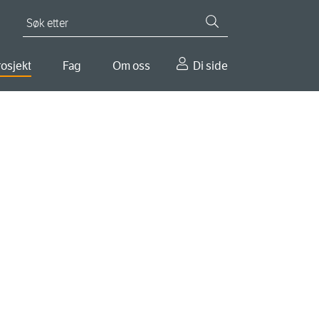
Søk etter
osjekt
Fag
Om oss
Di side