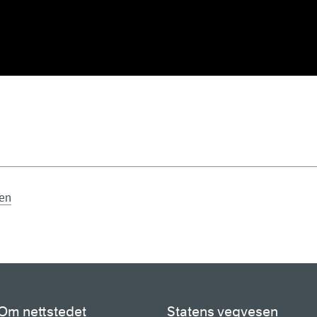
sen
Om nettstedet
Statens vegvesen