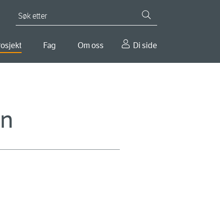
Søk etter
osjekt
Fag
Om oss
Di side
yn