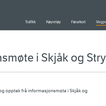
ald
Trafikk
Køyretøy
Førarkort
Vegpr
smøte i Skjåk og Str
og opptak frå informasjonsmøta i Skjåk og