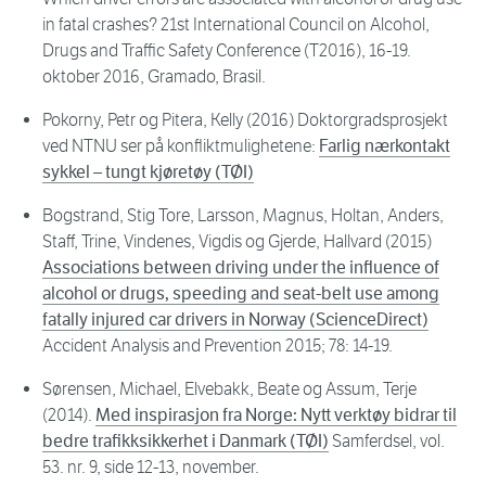
in fatal crashes? 21st International Council on Alcohol,
Drugs and Traffic Safety Conference (T2016), 16-19.
oktober 2016, Gramado, Brasil.
Pokorny, Petr og Pitera, Kelly (2016) Doktorgradsprosjekt
ved NTNU ser på konfliktmulighetene:
Farlig nærkontakt
sykkel – tungt kjøretøy (TØI)
Bogstrand, Stig Tore, Larsson, Magnus, Holtan, Anders,
Staff, Trine, Vindenes, Vigdis og Gjerde, Hallvard (2015)
Associations between driving under the influence of
alcohol or drugs, speeding and seat-belt use among
fatally injured car drivers in Norway (ScienceDirect)
Accident Analysis and Prevention 2015; 78: 14-19.
Sørensen, Michael, Elvebakk, Beate og Assum, Terje
(2014).
Med inspirasjon fra Norge: Nytt verktøy bidrar til
bedre trafikksikkerhet i Danmark (TØI)
Samferdsel, vol.
53. nr. 9, side 12-13, november.