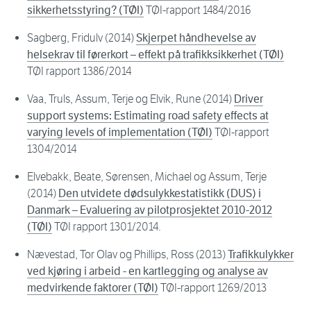
sikkerhetsstyring? (TØI)
TØI-rapport 1484/2016
Sagberg, Fridulv (2014)
Skjerpet håndhevelse av
helsekrav til førerkort – effekt på trafikksikkerhet (TØI)
TØI rapport 1386/2014
Vaa, Truls, Assum, Terje og Elvik, Rune (2014)
Driver
support systems: Estimating road safety effects at
varying levels of implementation (TØI)
TØI-rapport
1304/2014
Elvebakk, Beate, Sørensen, Michael og Assum, Terje
(2014)
Den utvidete dødsulykkestatistikk (DUS) i
Danmark – Evaluering av pilotprosjektet 2010-2012
(TØI)
TØI rapport 1301/2014.
Nævestad, Tor Olav og Phillips, Ross (2013)
Trafikkulykker
ved kjøring i arbeid - en kartlegging og analyse av
medvirkende faktorer (TØI)
TØI-rapport 1269/2013