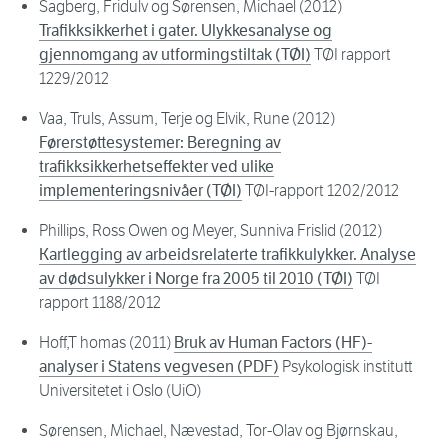
Sagberg, Fridulv og Sørensen, Michael (2012)
Trafikksikkerhet i gater. Ulykkesanalyse og
gjennomgang av utformingstiltak (TØI)
TØI rapport
1229/2012
Vaa, Truls, Assum, Terje og Elvik, Rune (2012)
Førerstøttesystemer: Beregning av
trafikksikkerhetseffekter ved ulike
implementeringsnivåer (TØI)
TØI-rapport 1202/2012
Phillips, Ross Owen og Meyer, Sunniva Frislid (2012)
Kartlegging av arbeidsrelaterte trafikkulykker. Analyse
av dødsulykker i Norge fra 2005 til 2010 (TØI)
TØI
rapport 1188/2012
Hoff,T homas (2011)
Bruk av Human Factors (HF)-
analyser i Statens vegvesen (PDF)
Psykologisk institutt
Universitetet i Oslo (UiO)
Sørensen, Michael, Nævestad, Tor-Olav og Bjørnskau,