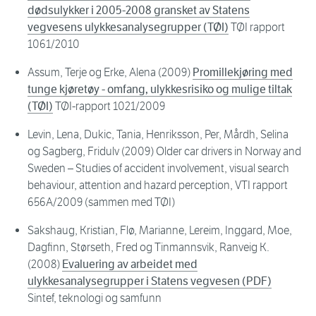
dødsulykker i 2005-2008 gransket av Statens
vegvesens ulykkesanalysegrupper (TØI)
TØI rapport
1061/2010
Assum, Terje og Erke, Alena (2009)
Promillekjøring med
tunge kjøretøy - omfang, ulykkesrisiko og mulige tiltak
(TØI)
TØI-rapport 1021/2009
Levin, Lena, Dukic, Tania, Henriksson, Per, Mårdh, Selina
og Sagberg, Fridulv (2009) Older car drivers in Norway and
Sweden – Studies of accident involvement, visual search
behaviour, attention and hazard perception, VTI rapport
656A/2009 (sammen med TØI)
Sakshaug, Kristian, Flø, Marianne, Lereim, Inggard, Moe,
Dagfinn, Størseth, Fred og Tinmannsvik, Ranveig K.
(2008)
Evaluering av arbeidet med
ulykkesanalysegrupper i Statens vegvesen (PDF)
Sintef, teknologi og samfunn