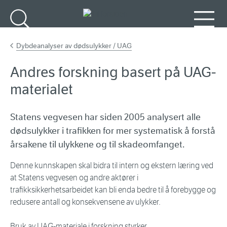
Gå til hovedinnhold
Søk
Meny
Dybdeanalyser av dødsulykker / UAG
Andres forskning basert på UAG-
materialet
Statens vegvesen har siden 2005 analysert alle
dødsulykker i trafikken for mer systematisk å forstå
årsakene til ulykkene og til skadeomfanget.
Denne kunnskapen skal bidra til intern og ekstern læring ved
at Statens vegvesen og andre aktører i
trafikksikkerhetsarbeidet kan bli enda bedre til å forebygge og
redusere antall og konsekvensene av ulykker.
Bruk av UAG-materiale i forskning styrker