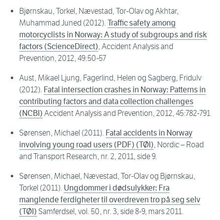
Bjørnskau, Torkel, Nævestad, Tor-Olav og Akhtar,
Muhammad Juned (2012).
Traffic safety among
motorcyclists in Norway: A study of subgroups and risk
factors (ScienceDirect)
, Accident Analysis and
Prevention, 2012, 49:50-57
Aust, Mikael Ljung, Fagerlind, Helen og Sagberg, Fridulv
(2012).
Fatal intersection crashes in Norway: Patterns in
contributing factors and data collection challenges
(NCBI)
Accident Analysis and Prevention, 2012, 45:782-791
Sørensen, Michael (2011).
Fatal accidents in Norway
involving young road users (PDF) (TØI)
, Nordic – Road
and Transport Research, nr. 2, 2011, side 9.
Sørensen, Michael, Nævestad, Tor-Olav og Bjørnskau,
Torkel (2011).
Ungdommer i dødsulykker: Fra
manglende ferdigheter til overdreven tro på seg selv
(TØI)
Samferdsel, vol. 50, nr. 3, side 8-9, mars 2011.