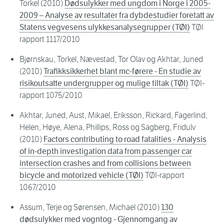
Torkel (2010)
Dødsulykker med ungdom i Norge i 2005-
2009 – Analyse av resultater fra dybdestudier foretatt av
Statens vegvesens ulykkesanalysegrupper (TØI)
TØI
rapport 1117/2010
Bjørnskau, Torkel, Nævestad, Tor Olav og Akhtar, Juned
(2010)
Trafikksikkerhet blant mc-førere - En studie av
risikoutsatte undergrupper og mulige tiltak (TØI)
TØI-
rapport 1075/2010
Akhtar, Juned, Aust, Mikael, Eriksson, Rickard, Fagerlind,
Helen, Høye, Alena, Phillips, Ross og Sagberg, Fridulv
(2010)
Factors contributing to road fatalities - Analysis
of in-depth investigation data from passenger car
intersection crashes and from collisions between
bicycle and motorized vehicle (TØI)
TØI-rapport
1067/2010
Assum, Terje og Sørensen, Michael (2010)
130
dødsulykker med vogntog - Gjennomgang av