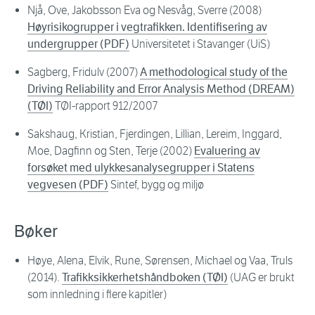
Njå, Ove, Jakobsson Eva og Nesvåg, Sverre (2008)
Høyrisikogrupper i vegtrafikken. Identifisering av
undergrupper (PDF)
Universitetet i Stavanger (UiS)
Sagberg, Fridulv (2007)
A methodological study of the
Driving Reliability and Error Analysis Method (DREAM)
(TØI)
TØI-rapport 912/2007
Sakshaug, Kristian, Fjerdingen, Lillian, Lereim, Inggard,
Moe, Dagfinn og Sten, Terje (2002)
Evaluering av
forsøket med ulykkesanalysegrupper i Statens
vegvesen (PDF)
Sintef, bygg og miljø
Bøker
Høye, Alena, Elvik, Rune, Sørensen, Michael og Vaa, Truls
(2014).
Trafikksikkerhetshåndboken (TØI)
(UAG er brukt
som innledning i flere kapitler)