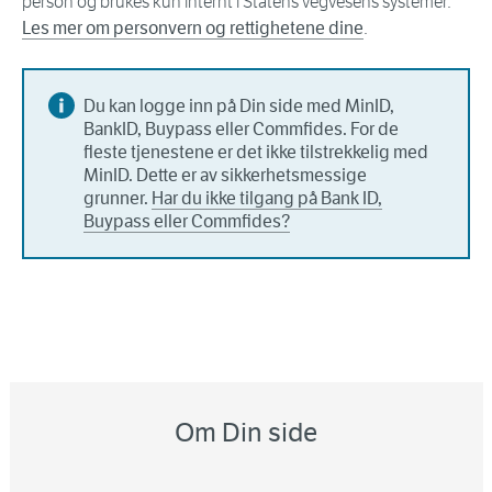
person og brukes kun internt i Statens vegvesens systemer.
Les mer om personvern og rettighetene dine
.
Du kan logge inn på Din side med MinID,
BankID, Buypass eller Commfides. For de
fleste tjenestene er det ikke tilstrekkelig med
MinID. Dette er av sikkerhetsmessige
grunner.
Har du ikke tilgang på Bank ID,
Buypass eller Commfides?
Om Din side