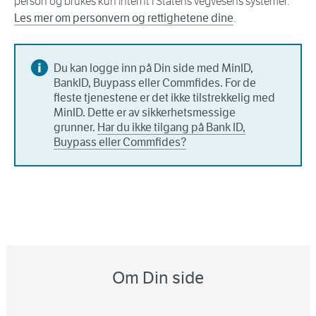
person og brukes kun internt i Statens vegvesens systemer.
Les mer om personvern og rettighetene dine
.
Du kan logge inn på Din side med MinID,
BankID, Buypass eller Commfides. For de
fleste tjenestene er det ikke tilstrekkelig med
MinID. Dette er av sikkerhetsmessige
grunner.
Har du ikke tilgang på Bank ID,
Buypass eller Commfides?
Om Din side