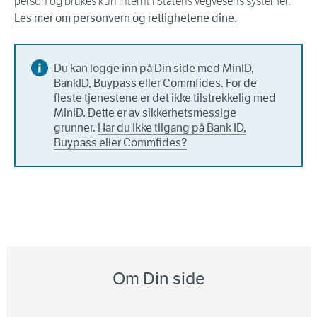
person og brukes kun internt i Statens vegvesens systemer.
Les mer om personvern og rettighetene dine
.
Du kan logge inn på Din side med MinID,
BankID, Buypass eller Commfides. For de
fleste tjenestene er det ikke tilstrekkelig med
MinID. Dette er av sikkerhetsmessige
grunner.
Har du ikke tilgang på Bank ID,
Buypass eller Commfides?
Om Din side