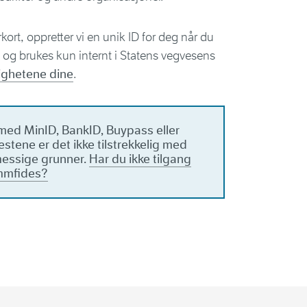
erkort, oppretter vi en unik ID for deg når du
n og brukes kun internt i Statens vegvesens
ighetene dine
.
med MinID, BankID, Buypass eller
stene er det ikke tilstrekkelig med
messige grunner.
Har du ikke tilgang
ommfides?