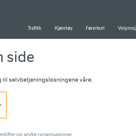
old
Trafikk
Kjøretøy
Førerkort
Veiprosj
n side
ng til selvbetjeningsløsningene våre.
drifter og andre organisasjoner.