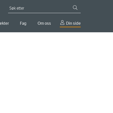
Søk etter
ekter
Fag
Om oss
Din side