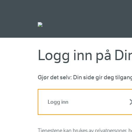
Gå til hovedinnh
Logg inn på Di
Gjør det selv: Din side gir deg tilga
Logg inn
Tjenestene kan brukes av privatpersoner, be