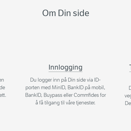
Om Din side
Innlogging
en
Du logger inn på Din side via ID-
ide
porten med MinID, BankID på mobil,
D
ett.
BankID, Buypass eller Commfides for
ve
å få tilgang til våre tjenester.
Det