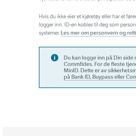
Hvis du ikke eier et kjøretøy eller har et før
logger inn. ID-en kobles til deg som perso
systemer.
Les mer om personvern og rett
Du kan logge inn på Din side 
Commfides. For de fleste tjene
MinID. Dette er av sikkerhets
på Bank ID, Buypass eller C