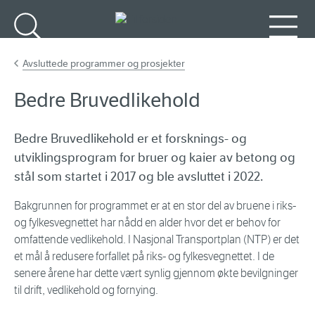
Gå til hovedinnhold
Søk
Meny
Avsluttede programmer og prosjekter
Bedre Bruvedlikehold
Bedre Bruvedlikehold er et forsknings- og
utviklingsprogram for bruer og kaier av betong og
stål som startet i 2017 og ble avsluttet i 2022.
Bakgrunnen for programmet er at en stor del av bruene i riks-
og fylkesvegnettet har nådd en alder hvor det er behov for
omfattende vedlikehold. I Nasjonal Transportplan (NTP) er det
et mål å redusere forfallet på riks- og fylkesvegnettet. I de
senere årene har dette vært synlig gjennom økte bevilgninger
til drift, vedlikehold og fornying.