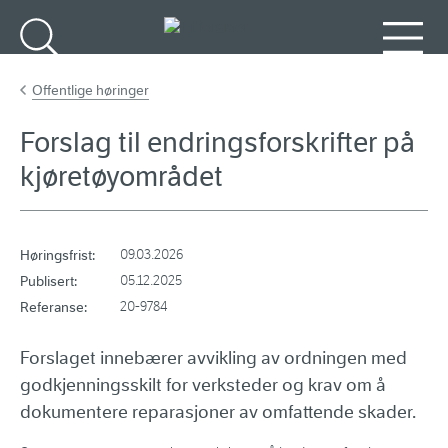
Gå til hovedinnhold
Søk
Meny
Offentlige høringer
Forslag til endringsforskrifter på
kjøretøyområdet
Høringsfrist:
09.03.2026
Publisert:
05.12.2025
Referanse:
20-9784
Forslaget innebærer avvikling av ordningen med
godkjenningsskilt for verksteder og krav om å
dokumentere reparasjoner av omfattende skader.