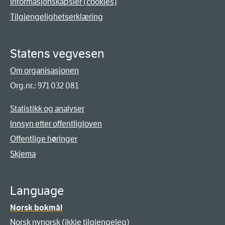
Informasjonskapsler (cookies)
Tilgjengelighetserklæring
Statens vegvesen
Om organisasjonen
Org.nr.: 971 032 081
Statistikk og analyser
Innsyn etter offentligloven
Offentlige høringer
Skjema
Language
Norsk bokmål
Norsk nynorsk (ikkje tilgjengeleg)