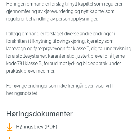
Høringen omhandler forslag til nytt kapittel som regulerer
gjennomføring av kjørevurdering og nytt kapittel som
regulerer behandling av personopplysninger.
I tillegg omhandler forslaget diverse andre endringer i
forskriften i tilknytning til øvingskjøring, kjøretøy som
lærevogn og førerprøvevogn for klasse T, digital undervisning,
førerstøttesystemer, karantenetid, justert prøve for å fjerne
kode 78 i klasse B, forbud mot lyd- og bildeopptak under
praktisk prøve med mer.
For øvrige endringer som ikke fremgår over, viser vi til
høringsnotatet.
Høringsdokumenter
Høringsbrev (PDF)