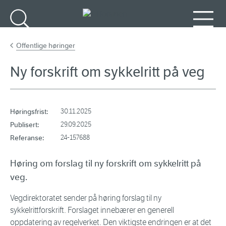
Gå til hovedinnhold
Søk
Meny
Offentlige høringer
Ny forskrift om sykkelritt på veg
Høringsfrist:
30.11.2025
Publisert:
29.09.2025
Referanse:
24-157688
Høring om forslag til ny forskrift om sykkelritt på
veg.
Vegdirektoratet sender på høring forslag til ny
sykkelrittforskrift. Forslaget innebærer en generell
oppdatering av regelverket. Den viktigste endringen er at det