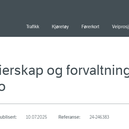
old
Trafikk
Kjøretøy
Førerkort
Veiprosj
ierskap og forvaltnin
o
ublisert:
10.07.2025
Referanse:
24-246383