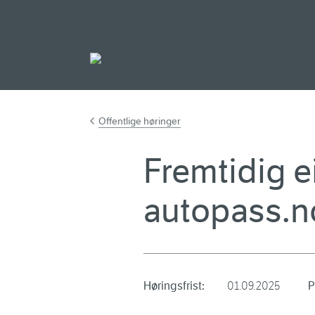
Gå til hovedinnh
Offentlige høringer
Fremtidig e
autopass.n
Høringsfrist:
01.09.2025
P