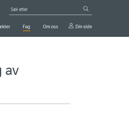
Søk etter
ekter
Fag
Om oss
Din side
g av