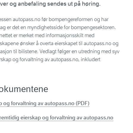
ver og anbefaling sendes ut på høring.
ressen autopass.no før bompengereformen og har
 I dag er det en myndighetsside for bompengesektoren.
ettet er merket med informasjonsskilt med
lskapene ønsker å overta eierskapet til autopass.no og
jon til bilistene. Vedlagt følger en utredning med syv
ierskap og forvaltning av autopass.no, inkludert
dokumentene
p og forvaltning av autopass.no (PDF)
remtidig eierskap og forvaltning av autopass.no