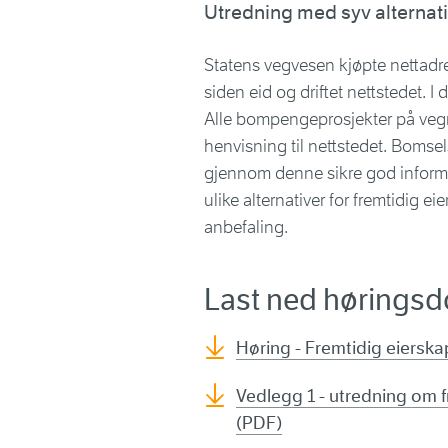
Utredning med syv alternati
Statens vegvesen kjøpte nettad
siden eid og driftet nettstedet.
Alle bompengeprosjekter på vegn
henvisning til nettstedet. Bomse
gjennom denne sikre god informas
ulike alternativer for fremtidig e
anbefaling.
Last ned hørings
Høring - Fremtidig eierska
Vedlegg 1 - utredning om f
(PDF)