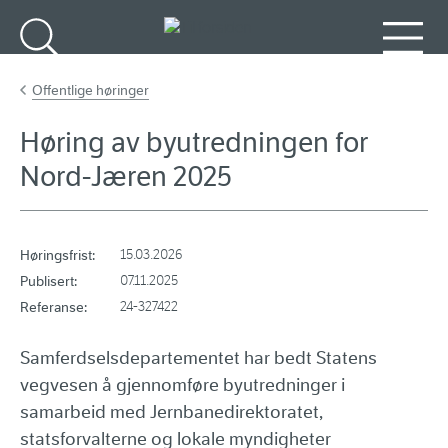
Gå til hovedinnhold
Søk
Meny
Offentlige høringer
Høring av byutredningen for
Nord-Jæren 2025
Høringsfrist:
15.03.2026
Publisert:
07.11.2025
Referanse:
24-327422
Samferdselsdepartementet har bedt Statens
vegvesen å gjennomføre byutredninger i
samarbeid med Jernbanedirektoratet,
statsforvalterne og lokale myndigheter