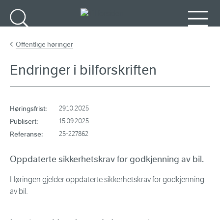
Gå til hovedinnhold
Søk
Meny
Offentlige høringer
Endringer i bilforskriften
Høringsfrist:
29.10.2025
Publisert:
15.09.2025
Referanse:
25-227862
Oppdaterte sikkerhetskrav for godkjenning av bil.
Høringen gjelder oppdaterte sikkerhetskrav for godkjenning
av bil.