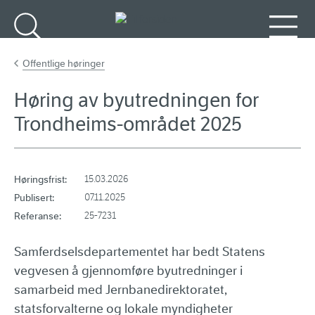
Gå til hovedinnhold
Søk
Meny
Offentlige høringer
Høring av byutredningen for
Trondheims-området 2025
Høringsfrist:
15.03.2026
Publisert:
07.11.2025
Referanse:
25-7231
Samferdselsdepartementet har bedt Statens
vegvesen å gjennomføre byutredninger i
samarbeid med Jernbanedirektoratet,
statsforvalterne og lokale myndigheter