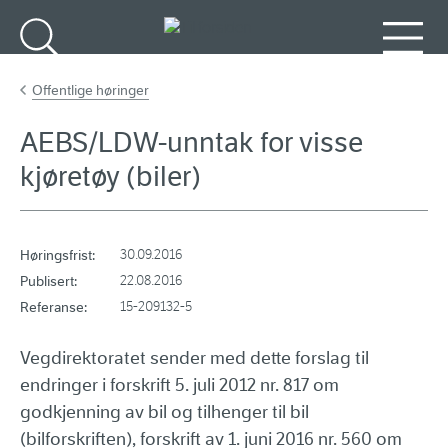
Gå til hovedinnhold
Søk
Meny
Offentlige høringer
AEBS/LDW-unntak for visse
kjøretøy (biler)
Høringsfrist:
30.09.2016
Publisert:
22.08.2016
Referanse:
15-209132-5
Vegdirektoratet sender med dette forslag til
endringer i forskrift 5. juli 2012 nr. 817 om
godkjenning av bil og tilhenger til bil
(bilforskriften), forskrift av 1. juni 2016 nr. 560 om