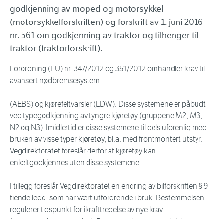
godkjenning av moped og motorsykkel
(motorsykkelforskriften) og forskrift av 1. juni 2016
nr. 561 om godkjenning av traktor og tilhenger til
traktor (traktorforskrift).
Forordning (EU) nr. 347/2012 og 351/2012 omhandler krav til
avansert nødbremsesystem
(AEBS) og kjørefeltvarsler (LDW). Disse systemene er påbudt
ved typegodkjenning av tyngre kjøretøy (gruppene M2, M3,
N2 og N3). Imidlertid er disse systemene til dels uforenlig med
bruken av visse typer kjøretøy, bl.a. med frontmontert utstyr.
Vegdirektoratet foreslår derfor at kjøretøy kan
enkeltgodkjennes uten disse systemene.
I tillegg foreslår Vegdirektoratet en endring av bilforskriften § 9
tiende ledd, som har vært utfordrende i bruk. Bestemmelsen
regulerer tidspunkt for ikrafttredelse av nye krav