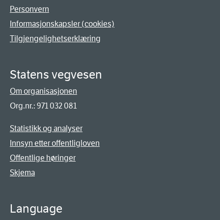
Personvern
Informasjonskapsler (cookies)
Tilgjengelighetserklæring
Statens vegvesen
Om organisasjonen
Org.nr.: 971 032 081
Statistikk og analyser
Innsyn etter offentligloven
Offentlige høringer
Skjema
Language