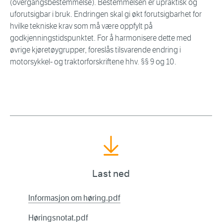
(overgangsbestemmelse). Bestemmelsen er upraktisk og
uforutsigbar i bruk. Endringen skal gi økt forutsigbarhet for
hvilke tekniske krav som må være oppfylt på
godkjenningstidspunktet. For å harmonisere dette med
øvrige kjøretøygrupper, foreslås tilsvarende endring i
motorsykkel- og traktorforskriftene hhv. §§ 9 og 10.
Last ned
Informasjon om høring.pdf
Høringsnotat.pdf