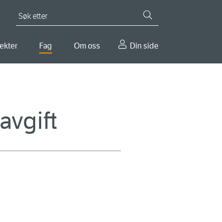
Søk etter
ekter
Fag
Om oss
Din side
avgift