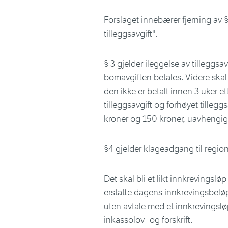
Forslaget innebærer fjerning av §
tilleggsavgift".
§ 3 gjelder ileggelse av tillegg
bomavgiften betales. Videre ska
den ikke er betalt innen 3 uker et
tilleggsavgift og forhøyet tillegg
kroner og 150 kroner, uavhengig 
§4 gjelder klageadgang til region
Det skal bli et likt innkrevingsl
erstatte dagens innkrevingsbeløp 
uten avtale med et innkrevingsl
inkassolov- og forskrift.