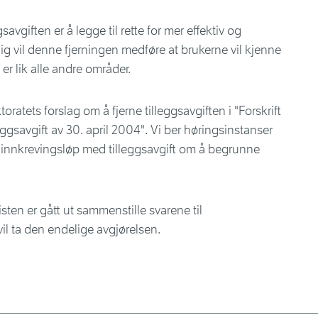
avgiften er å legge til rette for mer effektiv og
ig vil denne fjerningen medføre at brukerne vil kjenne
er lik alle andre områder.
ratets forslag om å fjerne tilleggsavgiften i "Forskrift
ggsavgift av 30. april 2004". Vi ber høringsinstanser
innkrevingsløp med tilleggsavgift om å begrunne
isten er gått ut sammenstille svarene til
l ta den endelige avgjørelsen.