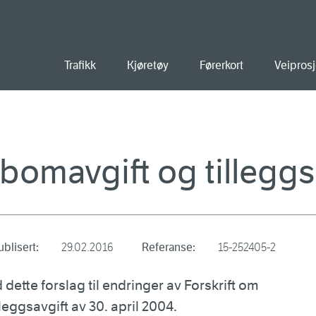
old
Trafikk
Kjøretøy
Førerkort
Veiprosj
 bomavgift og tilleggs
ublisert:
29.02.2016
Referanse:
15-252405-2
dette forslag til endringer av Forskrift om
leggsavgift av 30. april 2004.