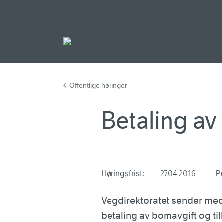
Gå til hovedinnh
Offentlige høringer
Betaling av
Høringsfrist:
27.04.2016
P
Vegdirektoratet sender med 
betaling av bomavgift og til