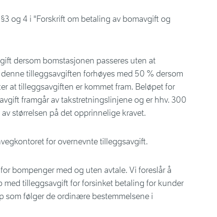
§3 og 4 i "Forskrift om betaling av bomavgift og
savgift dersom bomstasjonen passeres uten at
l denne tilleggsavgiften forhøyes med 50 % dersom
ter at tilleggsavgiften er kommet fram. Beløpet for
savgift framgår av takstretningslinjene og er hhv. 300
av størrelsen på det opprinnelige kravet.
vegkontoret for overnevnte tilleggsavgift.
øp for bompenger med og uten avtale. Vi foreslår å
med tilleggsavgift for forsinket betaling for kunder
øp som følger de ordinære bestemmelsene i