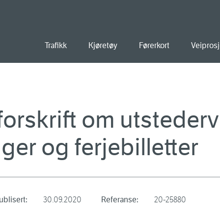
old
Trafikk
Kjøretøy
Førerkort
Veiprosj
forskrift om utsteder
er og ferjebilletter
ublisert:
30.09.2020
Referanse:
20-25880