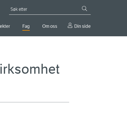
Søk etter
ekter
Fag
Om oss
Din side
virksomhet