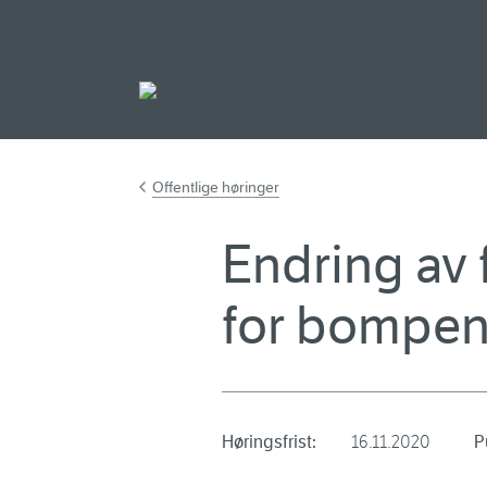
Gå til hovedinnh
Offentlige høringer
Endring av 
for bompeng
Høringsfrist:
16.11.2020
P