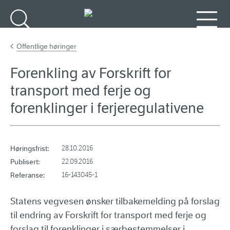
Gå til hovedinnhold
Søk
Meny
Offentlige høringer
Forenkling av Forskrift for
transport med ferje og
forenklinger i ferjeregulativene
Høringsfrist:
28.10.2016
Publisert:
22.09.2016
Referanse:
16-143045-1
Statens vegvesen ønsker tilbakemelding på forslag
til endring av Forskrift for transport med ferje og
forslag til forenklinger i særbestemmelser i