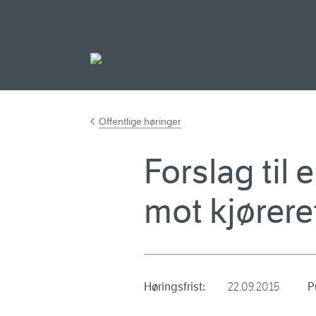
Gå til hovedinnh
Offentlige høringer
Forslag til 
mot kjørere
Høringsfrist:
22.09.2015
P