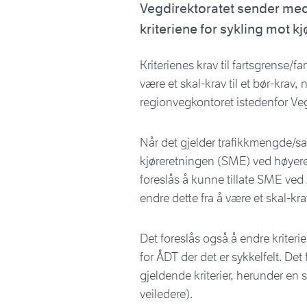
Vegdirektoratet sender med d
kriteriene for sykling mot k
Kriterienes krav til fartsgrense/f
være et skal-krav til et bør-krav
regionvegkontoret istedenfor Veg
Når det gjelder trafikkmengde/sa
kjøreretningen (SME) ved høyere Å
foreslås å kunne tillate SME ved
endre dette fra å være et skal-krav
Det foreslås også å endre kriteri
for ÅDT der det er sykkelfelt. Det 
gjeldende kriterier, herunder e
veiledere).