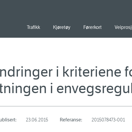
old
Trafikk
Kjøretøy
Førerkort
Veiprosj
endringer i kriteriene 
tningen i envegsregul
ublisert:
23.06.2015
Referanse:
2015078473-001