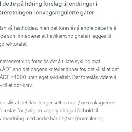
ette på høring forslag til endringer i
jøreretningen i envegsregulerte gater.
artsnivå fastholdes, men det foreslås å endre dette fra å
, noe som innebærer at fraviksmyndigheten legges til
direktoratet.
mmensetning foreslås det å tillate sykling mot
DT enn det dagens kriterier åpner for, det vil si at det
 ÅDT ≤4000 uten eget sykkelfelt. Det foreslås videre å
 til et bør-krav.
ene slik at det ikke lenger settes noe øvre maksgrense
foreslås for øvrig en «opprydding» i forhold til
n samordning med andre håndbøker (normaler og