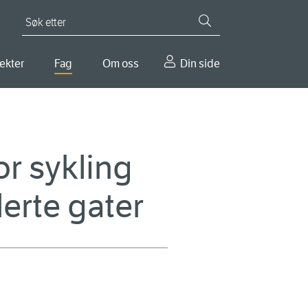
Søk etter
ekter
Fag
Om oss
Din side
for sykling
erte gater