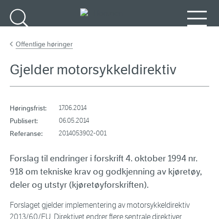
Gå til hovedinnhold
Søk
Meny
Offentlige høringer
Gjelder motorsykkeldirektiv
Høringsfrist:
17.06.2014
Publisert:
06.05.2014
Referanse:
2014053902-001
Forslag til endringer i forskrift 4. oktober 1994 nr.
918 om tekniske krav og godkjenning av kjøretøy,
deler og utstyr (kjøretøyforskriften).
Forslaget gjelder implementering av motorsykkeldirektiv
2013/60/EU. Direktivet endrer flere sentrale direktiver