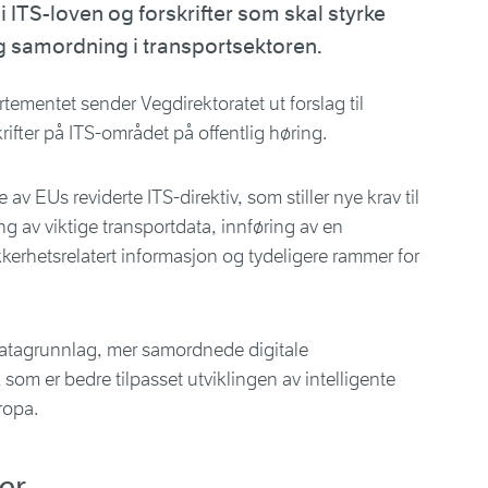
 ITS-loven og forskrifter som skal styrke
og samordning i transportsektoren.
ementet sender Vegdirektoratet ut forslag til
krifter på ITS-området på offentlig høring.
av EUs reviderte ITS-direktiv, som stiller nye krav til
ing av viktige transportdata, innføring av en
ikkerhetsrelatert informasjon og tydeligere rammer for
 datagrunnlag, mer samordnede digitale
 som er bedre tilpasset utviklingen av intelligente
ropa.
er