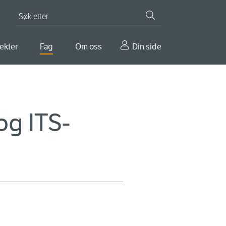
Søk etter
ekter
Fag
Om oss
Din side
og ITS-