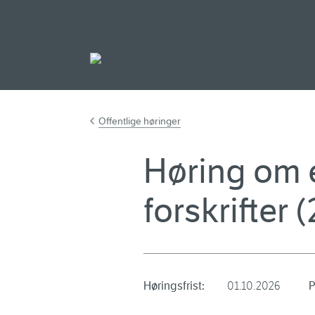
Gå til hovedinnh
Offentlige høringer
Høring om e
forskrifter 
Høringsfrist:
01.10.2026
P