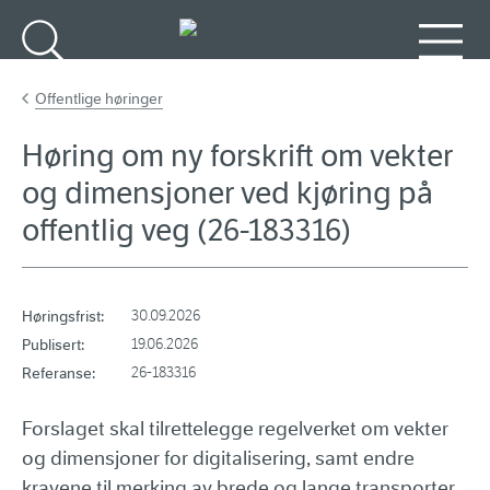
Gå til hovedinnhold
Søk
Meny
Offentlige høringer
Høring om ny forskrift om vekter
og dimensjoner ved kjøring på
offentlig veg (26-183316)
Høringsfrist:
30.09.2026
Publisert:
19.06.2026
Referanse:
26-183316
Forslaget skal tilrettelegge regelverket om vekter
og dimensjoner for digitalisering, samt endre
kravene til merking av brede og lange transporter.