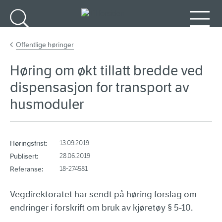
Gå til hovedinnhold
Søk
Meny
Offentlige høringer
Høring om økt tillatt bredde ved
dispensasjon for transport av
husmoduler
Høringsfrist:
13.09.2019
Publisert:
28.06.2019
Referanse:
18-274581
Vegdirektoratet har sendt på høring forslag om
endringer i forskrift om bruk av kjøretøy § 5-10.