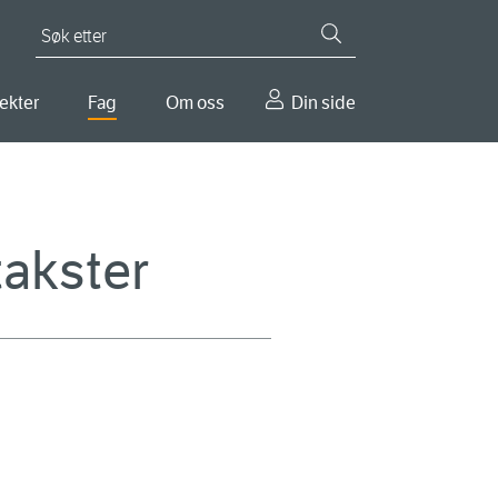
Søk etter
ekter
Fag
Om oss
Din side
takster