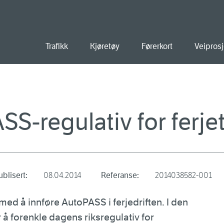
old
Trafikk
Kjøretøy
Førerkort
Veiprosj
SS-regulativ for ferje
ublisert:
08.04.2014
Referanse:
2014038582-001
ed å innføre AutoPASS i ferjedriften. I den
 å forenkle dagens riksregulativ for