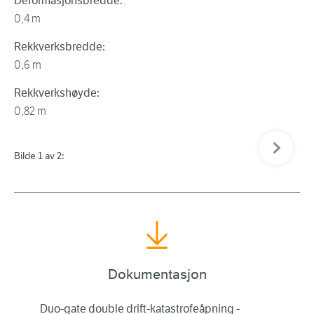
Deformasjonsbredde:
0,4 m
Rekkverksbredde:
0,6 m
Rekkverkshøyde:
0,82 m
Neste bil
Bilde 1 av 2:
Bil
Dokumentasjon
Duo-gate double drift-katastrofeåpning -