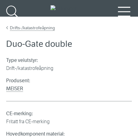
Gå til hovedinnhold
Søk
Meny
Drifts-/katastrofeåpning
Duo-Gate double
Type veiutstyr:
Drift-/katastrofeåpning
Produsent:
MEISER
CE-merking:
Fritatt fra CE-merking
Hovedkomponent material: