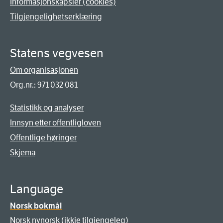
Informasjonskapsler (cookies)
Tilgjengelighetserklæring
Statens vegvesen
Om organisasjonen
Org.nr.: 971 032 081
Statistikk og analyser
Innsyn etter offentligloven
Offentlige høringer
Skjema
Language
Norsk bokmål
Norsk nynorsk (ikkje tilgjengeleg)