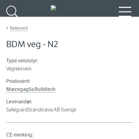
Gå til hovedinnhold
Søk
Meny
Rekkverk
BDM veg - N2
Type veiutstyr:
Vegrekkverk
Produsent:
Marcegaglia Buildtech
Leverandør:
SafeguardScandinavia AB Sverige
CE-merking: