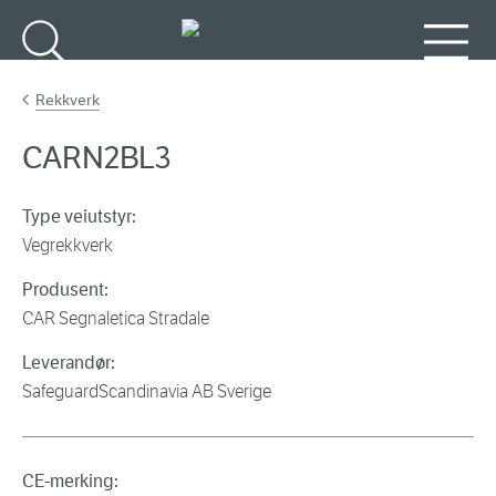
Gå til hovedinnhold
Søk
Meny
Rekkverk
CARN2BL3
Type veiutstyr:
Vegrekkverk
Produsent:
CAR Segnaletica Stradale
Leverandør:
SafeguardScandinavia AB Sverige
CE-merking: