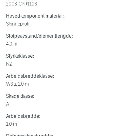
2003-CPR1103
Hovedkomponent material:
Skinneprofil
Stolpeavstand/elementlengde:
4,0 m
Styrkeklasse:
N2
Arbeidsbreddeklasse:
W3 ≤ 1,0 m
Skadeklasse:
A
Arbeidsbredde:
1,0 m