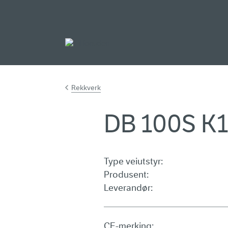
Gå til hovedinnh
Rekkverk
DB 100S K
Type veiutstyr:
Produsent:
Leverandør:
CE-merking: