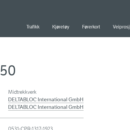
old
Trafikk
Kjøretøy
Førerkort
Veiprosj
150
Midtrekkverk
DELTABLOC International GmbH
DELTABLOC International GmbH
0531-CPR-1317-1923