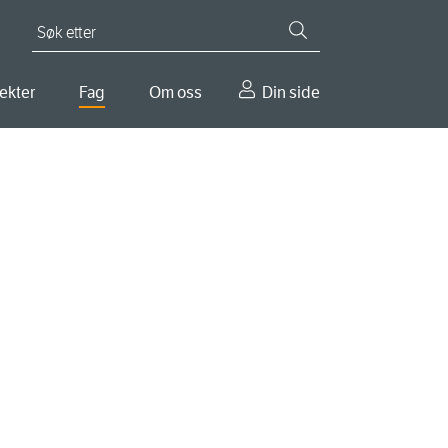
Søk etter
ekter
Fag
Om oss
Din side