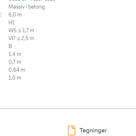
Massiv i betong
:
6,0 m
H1
W5 ≤ 1,7 m
VI7 ≤ 2,5 m
B
1,4 m
0,7 m
0,64 m
1,0 m
Tegninger