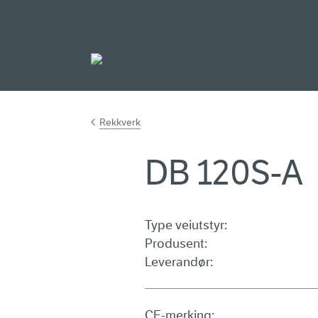
Gå til hovedinnh
Rekkverk
DB 120S-A
Type veiutstyr:
Produsent:
Leverandør:
CE-merking: