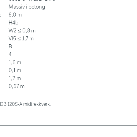
Massiv i betong
:
6,0 m
H4b
W2 ≤ 0,8 m
VI5 ≤ 1,7 m
B
4
1,6 m
0,1 m
1,2 m
0,67 m
DB 120S-A midtrekkverk.