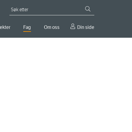
Søk etter
ekter
Fag
Om oss
Din side