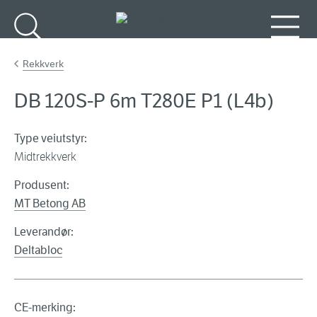
Gå til hovedinnhold
Søk
Meny
Rekkverk
DB 120S-P 6m T280E P1 (L4b)
Type veiutstyr:
Midtrekkverk
Produsent:
MT Betong AB
Leverandør:
Deltabloc
CE-merking: