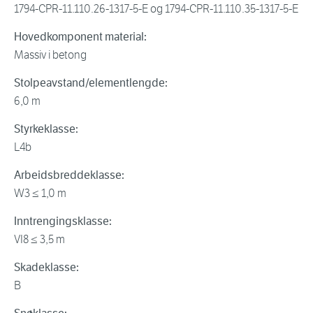
1794-CPR-11.110.26-1317-5-E og 1794-CPR-11.110.35-1317-5-E
Hovedkomponent material:
Massiv i betong
Stolpeavstand/elementlengde:
6,0 m
Styrkeklasse:
L4b
Arbeidsbreddeklasse:
W3 ≤ 1,0 m
Inntrengingsklasse:
VI8 ≤ 3,5 m
Skadeklasse:
B