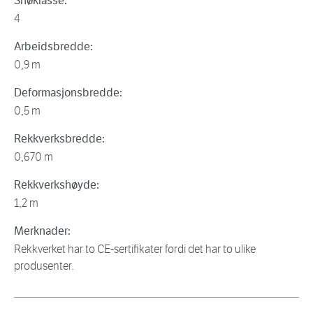
Snøklasse:
4
Arbeidsbredde:
0,9 m
Deformasjonsbredde:
0,5 m
Rekkverksbredde:
0,670 m
Rekkverkshøyde:
1,2 m
Merknader:
Rekkverket har to CE-sertifikater fordi det har to ulike
produsenter.