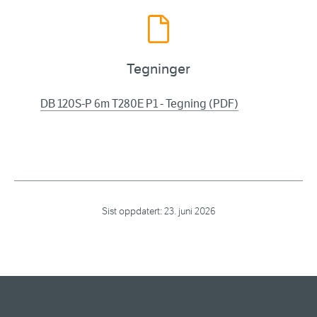
Tegninger
DB 120S-P 6m T280E P1 - Tegning (PDF)
Sist oppdatert:
23. juni 2026