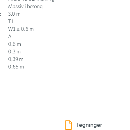
Massiv i betong
:
3,0 m
T1
W1 ≤ 0,6 m
A
0,6 m
0,3 m
0,39 m
0,65 m
Tegninger