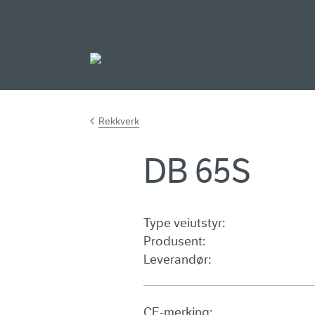
Gå til hovedinnh
Rekkverk
DB 65S
Type veiutstyr:
Produsent:
Leverandør:
CE-merking: