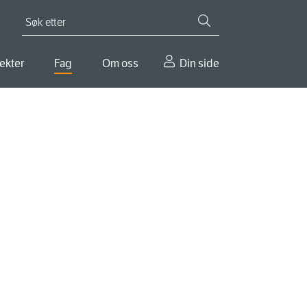
Søk etter
ekter
Fag
Om oss
Din side