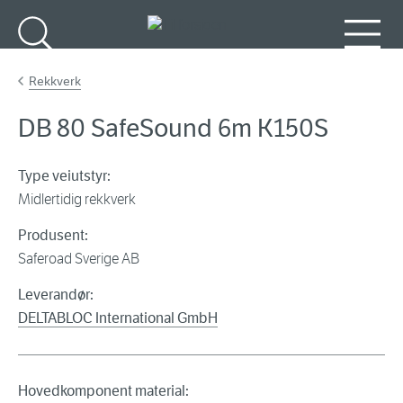
Gå til hovedinnhold
Søk
Meny
Rekkverk
DB 80 SafeSound 6m K150S
Type veiutstyr:
Midlertidig rekkverk
Produsent:
Saferoad Sverige AB
Leverandør:
DELTABLOC International GmbH
Hovedkomponent material: