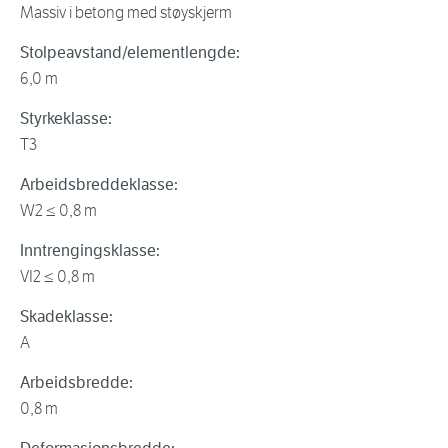
Massiv i betong med støyskjerm
Stolpeavstand/elementlengde:
6,0 m
Styrkeklasse:
T3
Arbeidsbreddeklasse:
W2 ≤ 0,8 m
Inntrengingsklasse:
VI2 ≤ 0,8 m
Skadeklasse:
A
Arbeidsbredde:
0,8 m