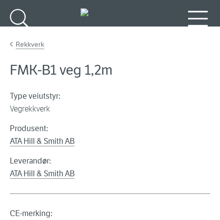
Gå til hovedinnhold
Søk
Meny
Rekkverk
FMK-B1 veg 1,2m
Type veiutstyr:
Vegrekkverk
Produsent:
ATA Hill & Smith AB
Leverandør:
ATA Hill & Smith AB
CE-merking: