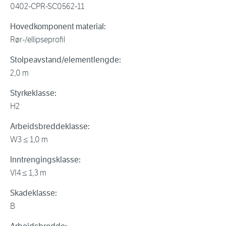
0402-CPR-SC0562-11
Hovedkomponent material:
Rør-/ellipseprofil
Stolpeavstand/elementlengde:
2,0 m
Styrkeklasse:
H2
Arbeidsbreddeklasse:
W3 ≤ 1,0 m
Inntrengingsklasse:
VI4 ≤ 1,3 m
Skadeklasse:
B