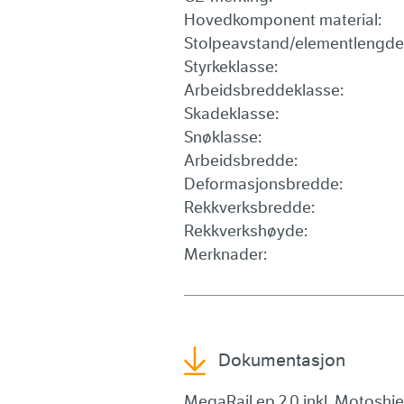
Hovedkomponent material:
Stolpeavstand/elementlengde
Styrkeklasse:
Arbeidsbreddeklasse:
Skadeklasse:
Snøklasse:
Arbeidsbredde:
Deformasjonsbredde:
Rekkverksbredde:
Rekkverkshøyde:
Merknader:
Dokumentasjon
MegaRail ep 2.0 inkl. Motoshiel