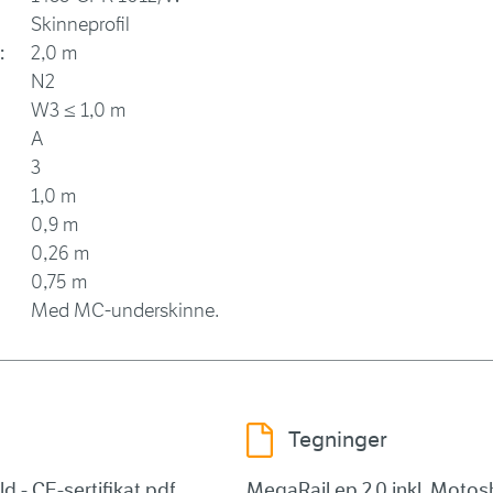
Skinneprofil
:
2,0 m
N2
W3 ≤ 1,0 m
A
3
1,0 m
0,9 m
0,26 m
0,75 m
Med MC-underskinne.
Tegninger
d - CE-sertifikat.pdf
MegaRail ep 2.0 inkl. Motosh