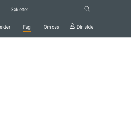
Søk etter
ekter
Fag
Om oss
Din side