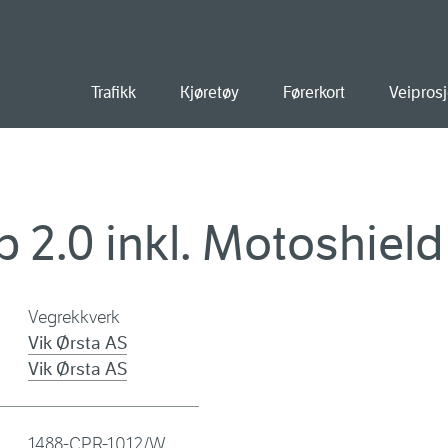
old
Trafikk
Kjøretøy
Førerkort
Veiprosj
 2.0 inkl. Motoshield
Vegrekkverk
Vik Ørsta AS
Vik Ørsta AS
1488-CPR-1012/W