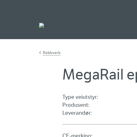
Gå til hovedinnh
Rekkverk
MegaRail ep
Type veiutstyr:
Produsent:
Leverandør:
CE-merking: