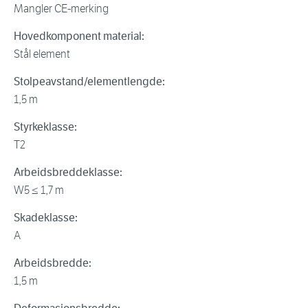
Mangler CE-merking
Hovedkomponent material:
Stål element
Stolpeavstand/elementlengde:
1,5 m
Styrkeklasse:
T2
Arbeidsbreddeklasse:
W5 ≤ 1,7 m
Skadeklasse:
A
Arbeidsbredde:
1,5 m