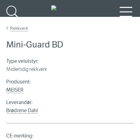
Gå til hovedinnhold
Søk
Meny
Rekkverk
Mini-Guard BD
Type veiutstyr:
Midlertidig rekkverk
Produsent:
MEISER
Leverandør:
Brødrene Dahl
CE-merking: