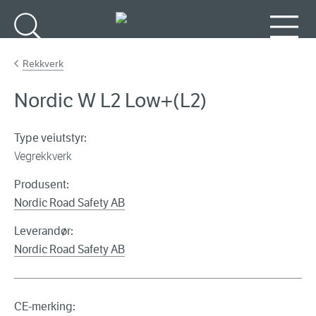
Gå til hovedinnhold
Søk
Meny
Rekkverk
Nordic W L2 Low+(L2)
Type veiutstyr:
Vegrekkverk
Produsent:
Nordic Road Safety AB
Leverandør:
Nordic Road Safety AB
CE-merking: