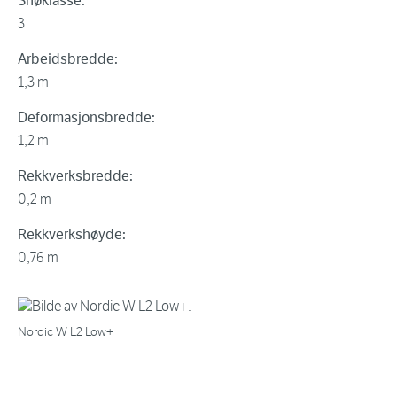
Snøklasse:
3
Arbeidsbredde:
1,3 m
Deformasjonsbredde:
1,2 m
Rekkverksbredde:
0,2 m
Rekkverkshøyde:
0,76 m
Nordic W L2 Low+