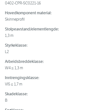
0402-CPR-SC0221-16
Hovedkomponent material:
Skinneprofil
Stolpeavstand/elementlengde:
1,3 m
Styrkeklasse:
L2
Arbeidsbreddeklasse:
W4 ≤ 1,3 m
Inntrengingsklasse:
VI5 ≤ 1,7 m
Skadeklasse:
B