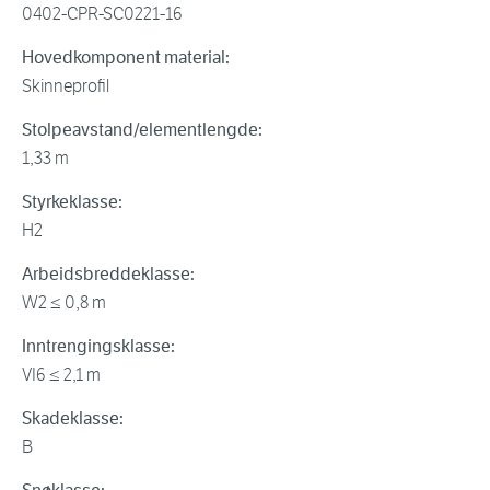
0402-CPR-SC0221-16
Hovedkomponent material:
Skinneprofil
Stolpeavstand/elementlengde:
1,33 m
Styrkeklasse:
H2
Arbeidsbreddeklasse:
W2 ≤ 0,8 m
Inntrengingsklasse:
VI6 ≤ 2,1 m
Skadeklasse:
B