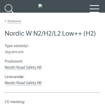
Gå til hovedinnhold
Søk
Meny
Rekkverk
Nordic W N2/H2/L2 Low++ (H2)
Type veiutstyr:
Vegrekkverk
Produsent:
Nordic Road Safety AB
Leverandør:
Nordic Road Safety AB
CE-merking: