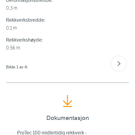
Deformasjonsbredde:
0,3 m
Rekkverksbredde:
0,1 m
Rekkverkshøyde:
0,56 m
Neste bil
Bilde 1 av 4:
Bil
Dokumentasjon
ProTec 100 midlertidig rekkverk -