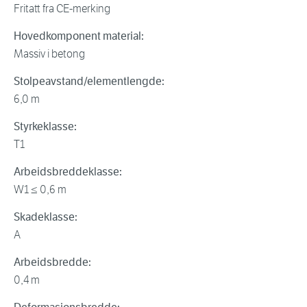
Fritatt fra CE-merking
Hovedkomponent material:
Massiv i betong
Stolpeavstand/elementlengde:
6,0 m
Styrkeklasse:
T1
Arbeidsbreddeklasse:
W1 ≤ 0,6 m
Skadeklasse:
A
Arbeidsbredde:
0,4 m