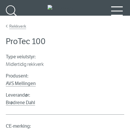
Gå til hovedinnhold
Søk
Meny
Rekkverk
ProTec 100
Type veiutstyr:
Midlertidig rekkverk
Produsent:
AVS Mellingen
Leverandør:
Brødrene Dahl
CE-merking: