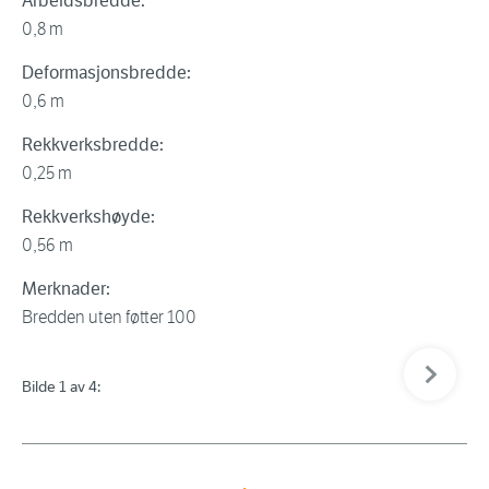
Arbeidsbredde:
0,8 m
Deformasjonsbredde:
0,6 m
Rekkverksbredde:
0,25 m
Rekkverkshøyde:
0,56 m
Merknader:
Bredden uten føtter 100
Neste bil
Bilde 1 av 4:
Bil