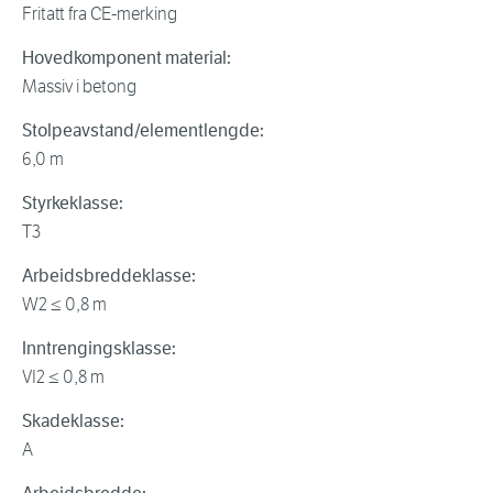
Fritatt fra CE-merking
Hovedkomponent material:
Massiv i betong
Stolpeavstand/elementlengde:
6,0 m
Styrkeklasse:
T3
Arbeidsbreddeklasse:
W2 ≤ 0,8 m
Inntrengingsklasse:
VI2 ≤ 0,8 m
Skadeklasse:
A