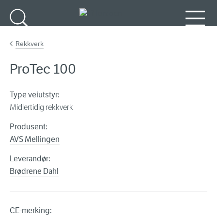
Gå til hovedinnhold
Søk
Meny
Rekkverk
ProTec 100
Type veiutstyr:
Midlertidig rekkverk
Produsent:
AVS Mellingen
Leverandør:
Brødrene Dahl
CE-merking: