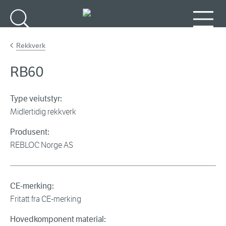
Gå til hovedinnhold
Søk
Meny
Rekkverk
RB60
Type veiutstyr:
Midlertidig rekkverk
Produsent:
REBLOC Norge AS
CE-merking:
Fritatt fra CE-merking
Hovedkomponent material: