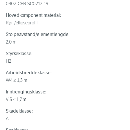
0402-CPR-SC0212-19
Hovedkomponent material:
Rør-/ellipseprofil
Stolpeavstand/elementlengde:
2,0 m
Styrkeklasse:
H2
Arbeidsbreddeklasse:
W4 ≤ 1,3 m
Inntrengingsklasse:
VI5 ≤ 1,7 m
Skadeklasse:
A