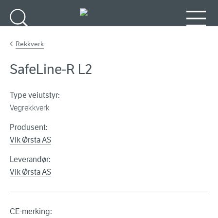
Gå til hovedinnhold
Søk
Meny
Rekkverk
SafeLine-R L2
Type veiutstyr:
Vegrekkverk
Produsent:
Vik Ørsta AS
Leverandør:
Vik Ørsta AS
CE-merking: