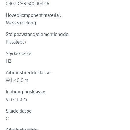
0402-CPR-SC0304-16
Hovedkomponent material:
Massiv i betong
Stolpeavstand/elementlengde:
Plasstøpt /
Styrkeklasse:
H2
Arbeidsbreddeklasse:
W1 ≤ 0,6 m
Inntrengingsklasse:
VI3 ≤ 1,0 m
Skadeklasse:
C