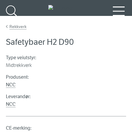
Gå til hovedinnhold
Søk
Meny
Rekkverk
Safetybaer H2 D90
Type veiutstyr:
Midtrekkverk
Produsent:
NCC
Leverandør:
NCC
CE-merking: