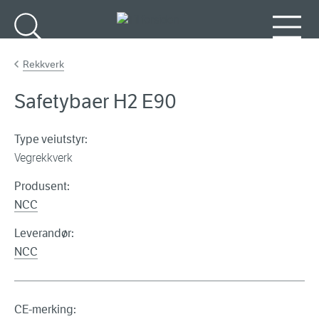
Gå til hovedinnhold
Søk
Meny
Rekkverk
Safetybaer H2 E90
Type veiutstyr:
Vegrekkverk
Produsent:
NCC
Leverandør:
NCC
CE-merking: