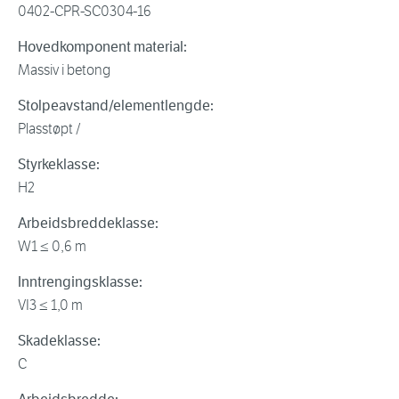
0402-CPR-SC0304-16
Hovedkomponent material:
Massiv i betong
Stolpeavstand/elementlengde:
Plasstøpt /
Styrkeklasse:
H2
Arbeidsbreddeklasse:
W1 ≤ 0,6 m
Inntrengingsklasse:
VI3 ≤ 1,0 m
Skadeklasse:
C