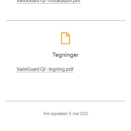
VarioGuard QJ - installasjon.pdf
Tegninger
VarioGuard QJ - tegning.pdf
Sist oppdatert:
5. mai 2021