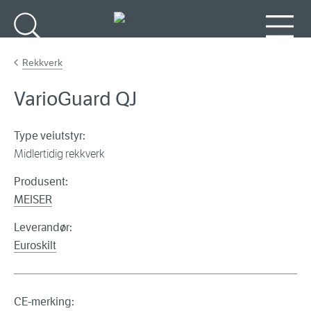
Gå til hovedinnhold
Søk
Meny
Rekkverk
VarioGuard QJ
Type veiutstyr:
Midlertidig rekkverk
Produsent:
MEISER
Leverandør:
Euroskilt
CE-merking: