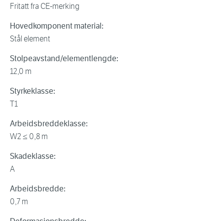
Fritatt fra CE-merking
Hovedkomponent material:
Stål element
Stolpeavstand/elementlengde:
12,0 m
Styrkeklasse:
T1
Arbeidsbreddeklasse:
W2 ≤ 0,8 m
Skadeklasse:
A
Arbeidsbredde:
0,7 m