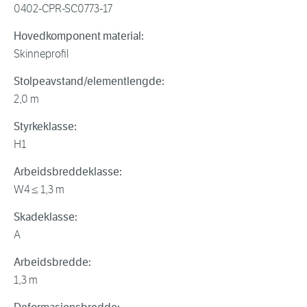
0402-CPR-SC0773-17
Hovedkomponent material:
Skinneprofil
Stolpeavstand/elementlengde:
2,0 m
Styrkeklasse:
H1
Arbeidsbreddeklasse:
W4 ≤ 1,3 m
Skadeklasse:
A
Arbeidsbredde:
1,3 m