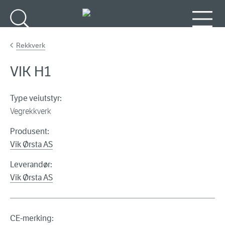
Gå til hovedinnhold
Søk
Meny
Rekkverk
VIK H1
Type veiutstyr:
Vegrekkverk
Produsent:
Vik Ørsta AS
Leverandør:
Vik Ørsta AS
CE-merking: