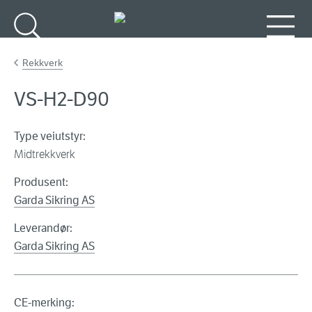
Gå til hovedinnhold
Søk
Meny
Rekkverk
VS-H2-D90
Type veiutstyr:
Midtrekkverk
Produsent:
Garda Sikring AS
Leverandør:
Garda Sikring AS
CE-merking: