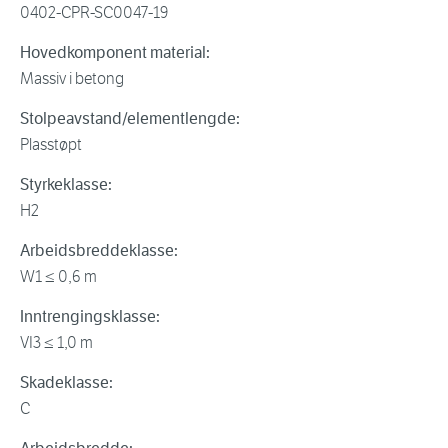
0402-CPR-SC0047-19
Hovedkomponent material:
Massiv i betong
Stolpeavstand/elementlengde:
Plasstøpt
Styrkeklasse:
H2
Arbeidsbreddeklasse:
W1 ≤ 0,6 m
Inntrengingsklasse:
VI3 ≤ 1,0 m
Skadeklasse:
C